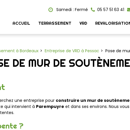
Samedi : Fermé
05 57 51 63 41
ACCUEIL
TERRASSEMENT
VRD
REVALORISATIO
ssement à Bordeaux
Entreprise de VRD à Pessac
Pose de mu
SE DE MUR DE SOUTÈNEM
nt
herchez une entreprise pour
construire un mur de soutèneme
te qui intervient à
Parempuyre
et
dans
ses environs. Nous vous
tentes.
 pente ?