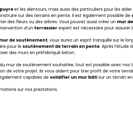
puyre
et les alentours, mais aussi des particuliers pour les aider
onstruire
sur des
terrains en pente. Il est également possible de
er des fleurs ou des arbres. Vous pouvez aussi créer un
mur de
intervention
d’un
terrassier
expert
est nécessaire
pour assurer l
 mur de soutènement
, vous aurez un esprit tranquille sur le l
aire pour le
soutènement de terrain en pente
. Après l’étude 
oser des murs en préfabriqué béton.
 d
u
mur de soutènement souhaitée, tout est possible avec nos t
ion de votre projet. Ils vous aident pour tirer profit de votre terra
nt également capables de
solidifier un mur
bâti
sur un terrain
en
rmations sur nos prestations.