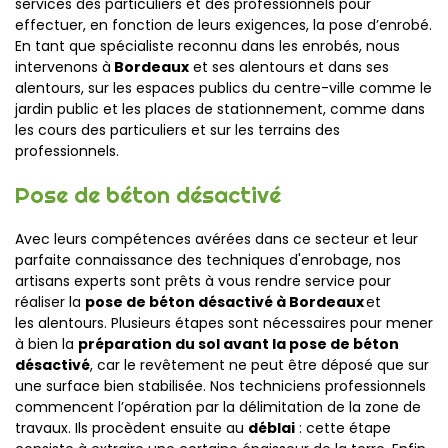
services des particuliers et des professionnels pour
effectuer
,
en fonction de leurs exigences
,
la pose d’enrobé.
En tant que spécialiste reconnu d
ans les
enrobés, nous
intervenons à
Bordeaux
et ses alentours
et dans ses
alentours,
sur les
espaces
publi
cs
du centre-ville
comme le
jardin public et le
s places de s
tationnement,
comme dans
les
cour
s
des particuliers
et sur les terrains des
professionnels
.
Pose de béton désactivé
Avec leurs compétences avérées dans ce secteur et leur
parfaite connaissance
des techniques d'enrobage
, nos
artisans experts sont prêts à vous rendre service pour
réaliser la
pose de béton désactivé à Bordeaux
et
les alentours. Plusieurs étapes sont nécessaires pour mener
à bien la
préparation du sol avant la pose de béton
désactivé
, car le revêtement ne peut être déposé que sur
une surface bien stabilisée. Nos techniciens professionnels
commencent l’opération par la délimitation de la zone de
travaux. Ils procèdent ensuite au
déblai
:
cette étape