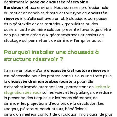
également la
pose de chaussée réservoir à
Bordeaux
et aux environs. Nous sommes professionnels
du métier et capables d’installer tout type de
chaussée
réservoir
,
qu’elle soit avec enrobé classique
,
composée
d’un géotextile et des matériaux granulaires ou des
casiers
: cette dernière solution
présente l’avantage d’être
non polluant
e
grâce aux géomembranes et casiers de
stockage
qui
permett
e
nt de diminuer l’
em
prise
a
u sol.
Pourquoi installer une chaussée à
structure réservoir ?
La mise en place d’une
chaussée à structure réservoir
est nécessaire pour les professionnels. Sous une forte pluie,
la
chaussée drainante
absorbante
a pour rôle
d’absorber immédiatement l’eau
,
permettant de
limiter la
stagnation des eaux
sur les voies et les parkings, de réduire
la présence des flaques sur les zones piétonnes, de
diminuer les projections d’eau
lors de la circulation
.
Les
usagers, piétons et conducteurs,
bénéficie
nt
ainsi
d’un
meilleur
confort de circulation, mais
aussi de plus