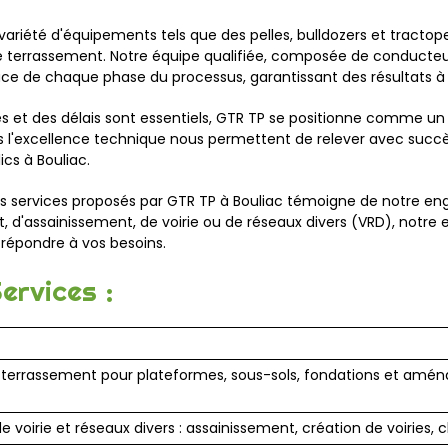
iété d'équipements tels que des pelles, bulldozers et tracto
 terrassement. Notre équipe qualifiée, composée de conducteur
cace de chaque phase du processus, garantissant des résultats à
es et des délais sont essentiels, GTR TP se positionne comme un 
'excellence technique nous permettent de relever avec succès 
cs à Bouliac.
des services proposés par GTR TP à Bouliac témoigne de notre en
, d'assainissement, de voirie ou de réseaux divers (VRD), notre 
répondre à vos besoins.
ervices :
e terrassement pour plateformes, sous-sols, fondations et amé
e voirie et réseaux divers : assainissement, création de voiries, c