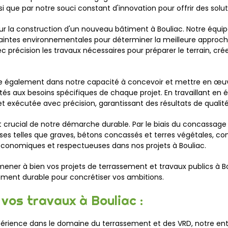
si que par notre souci constant d'innovation pour offrir des solu
r la construction d'un nouveau bâtiment à Bouliac. Notre équi
ontraintes environnementales pour déterminer la meilleure appro
c précision les travaux nécessaires pour préparer le terrain, cr
te également dans notre capacité à concevoir et mettre en œuv
tés aux besoins spécifiques de chaque projet. En travaillant en ét
et exécutée avec précision, garantissant des résultats de qualité
t crucial de notre démarche durable. Par le biais du concassage 
s telles que graves, bétons concassés et terres végétales, cont
 économiques et respectueuses dans nos projets à Bouliac.
ener à bien vos projets de terrassement et travaux publics à B
gement durable pour concrétiser vos ambitions.
vos travaux à Bouliac :
érience dans le domaine du terrassement et des VRD, notre entre