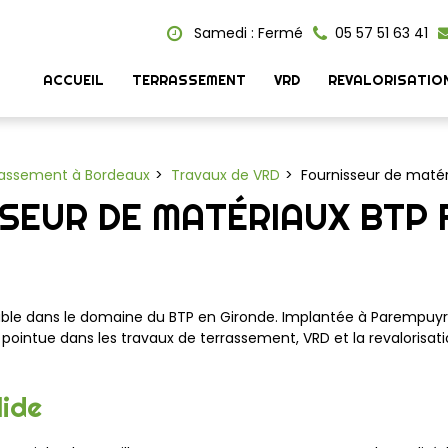
Samedi : Fermé
05 57 51 63 41
ACCUEIL
TERRASSEMENT
VRD
REVALORISATIO
rrassement à Bordeaux
Travaux de VRD
Fournisseur de matér
SEUR DE MATÉRIAUX BTP 
le dans le domaine du BTP en Gironde. Implantée à Parempuyre,
ointue dans les travaux de terrassement, VRD et la revalorisati
lide