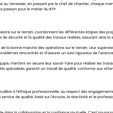
ux au terrassier, en passant par le chef de chantier, chaque 
 passion pour le métier du BTP.
stre sur le terrain, coordonnent les différentes étapes des proje
de sécurité et la qualité des travaux réalisés, assurant ainsi la s
 de la bonne marche des opérations sur le terrain. Leur supervis
roblèmes rencontrés et d'assurer un suivi rigoureux de l'avanc
 équipe, mettent en œuvre leur savoir-faire pour réaliser les trav
utils spécialisés garantit un travail de qualité, conforme aux atte
lière à l'éthique professionnelle, au respect des engagements 
 service de qualité, basé sur l'écoute, la réactivité et le profe
 dans la collaboration et la confiance mutuelle. C'est pourquo