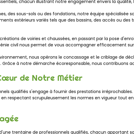
ssentiels, chacun illustrant notre engagement envers la qualité, l'
es, des sous-sols ou des fondations, notre équipe spécialisée s
ents extérieurs variés tels que des bassins, des accès ou des 
x créations de voiries et chaussées, en passant par la pose d'e
 génie civil nous permet de vous accompagner efficacement sur 
nvironnement, nous opérons le concassage et le criblage de déch
. Grâce à notre démarche écoresponsable, nous contribuons ac
Cœur de Notre Métier
ls qualifiés s'engage à fournir des prestations irréprochables
ojet, en respectant scrupuleusement les normes en vigueur tout 
gagée
d'une trentaine de professionnels qualifiés, chacun apportant 